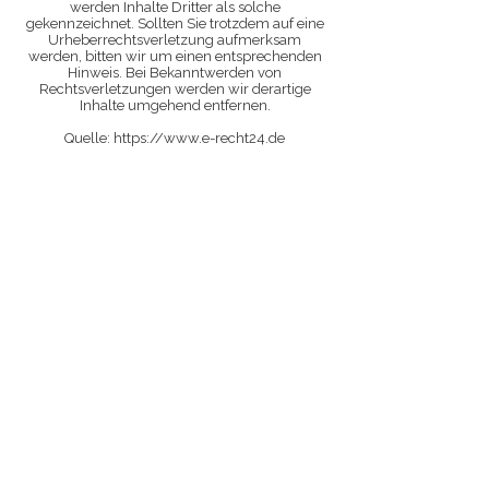
werden Inhalte Dritter als solche
gekennzeichnet. Sollten Sie trotzdem auf eine
Urheberrechtsverletzung aufmerksam
werden, bitten wir um einen entsprechenden
Hinweis. Bei Bekanntwerden von
Rechtsverletzungen werden wir derartige
Inhalte umgehend entfernen.
Quelle: https://www.e-recht24.de
Melanie Vötter
Make-Up Artist &
Hairstylist
Living in
Brunswick/Germany